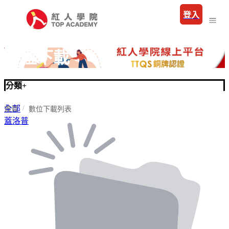
登入
數位下載
分類
+
全部
首頁
數位下載列表
蓋洛普