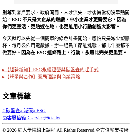
別等到客戶要求、政府開罰、人才流失，才後悔當初沒早點開
始。
ESG 不只是大企業的遊戲，中小企業才更需要它，因為
你們更靈活、更貼近在地，也更能用小行動創造大影響。
今天就可以先從一個簡單的綠色計畫開始，哪怕只是減少塑膠
杯、每月公佈用電數據、辦一場員工節能挑戰，都比什麼都不
做要好。
因為在 ESG 這條路上，行動，永遠比完美更重要。
▸【趨勢新知】ESG永續經營與碳盤查的起手式
▸【競爭與合作】賽局理論與商業策略
文章標籤
#
碳盤查
#
減碳
#
ESG
客服信箱：service@tcta.tw
© 2026 紅人學院線上課程 All Rights Reserved.
全方位就業技術