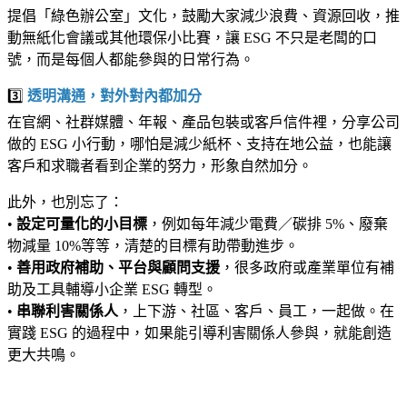
提倡「綠色辦公室」文化，鼓勵大家減少浪費、資源回收，推
動無紙化會議或其他環保小比賽，讓 ESG 不只是老闆的口
號，而是每個人都能參與的日常行為。
3️⃣
透明溝通，對外對內都加分
在官網、社群媒體、年報、產品包裝或客戶信件裡，分享公司
做的 ESG 小行動，哪怕是減少紙杯、支持在地公益，也能讓
客戶和求職者看到企業的努力，形象自然加分。
此外，也別忘了：
•
設定可量化的小目標
，例如每年減少電費／碳排 5%、廢棄
物減量 10%等等，清楚的目標有助帶動進步。
•
善用政府補助、平台與顧問支援
，很多政府或產業單位有補
助及工具輔導小企業 ESG 轉型。
•
串聯利害關係人
，上下游、社區、客戶、員工，一起做。在
實踐 ESG 的過程中，如果能引導利害關係人參與，就能創造
更大共鳴。