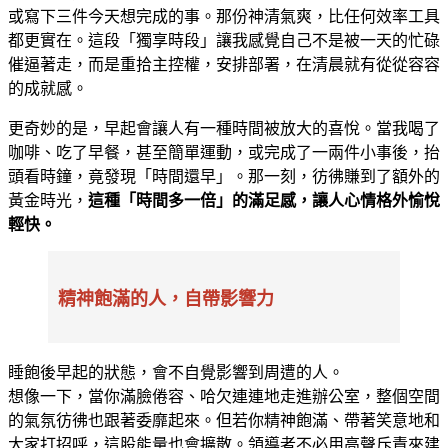
或寫下三件今天想完成的事。那份神清氣爽，比任何效率工具
都更實在。這段「獨享時段」讓我感覺自己不是被一天的忙碌
催逼著走，而是重拾主控權，安排部署，在清晨就有從從容容
的成就感。
更奇妙的是，早起會讓人有一種時間被放大的喜悅。當我喝了
咖啡、吃了早餐，甚至簡單運動，或完成了一兩件小事後，抬
頭看時鐘，竟發現「時間還早」。那一刻，彷彿賺到了額外的
黃金時光，
這種「時間多一倍」的滿足感，讓人心情格外愉悅
輕快。
精神飽滿的人，自帶影響力
睡飽後早起的狀態，會不自覺影響到周遭的人。
想像一下，當你滿臉倦容、哈欠連連地走進辦公室，整個空間
的氣氛彷彿也跟著委靡起來。但若你精神飽滿、帶著笑意地和
大家打招呼，這股能量也會擴散。領導者不必用高聲斥責來建