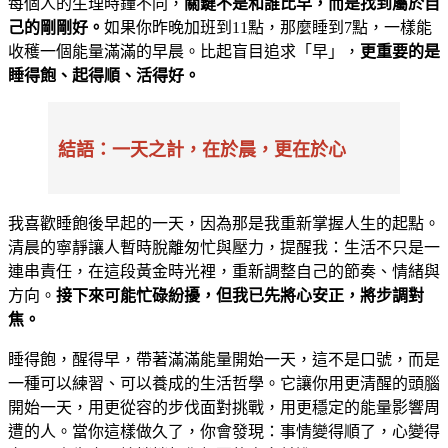
每個人的生理時鐘不同，
關鍵不是和誰比早，而是找到屬於自
己的剛剛好。
如果你昨晚加班到11點，那麼睡到7點，一樣能
收穫一個能量滿滿的早晨。比起盲目追求「早」，
更重要的是
睡得飽、起得順、活得好。
結語：一天之計，在於晨，更在於心
我喜歡睡飽後早起的一天，因為那是我重新掌握人生的起點。
清晨的寧靜讓人暫時脫離匆忙與壓力，提醒我：生活不只是一
連串責任，在這段黃金時光裡，重新調整自己的節奏、情緒與
方向。
接下來可能忙碌紛擾，但我已先將心安正，將步調對
焦。
睡得飽，醒得早，帶著滿滿能量開始一天，這不是口號，而是
一種可以練習、可以養成的生活哲學。它讓你用更清醒的頭腦
開始一天，用更從容的步伐面對挑戰，用更穩定的能量影響周
遭的人。當你這樣做久了，你會發現：事情變得順了，心變得