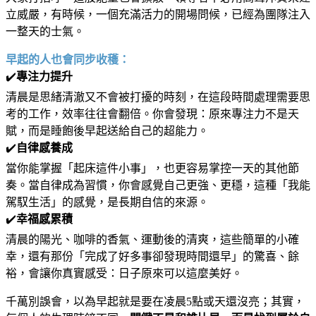
立威嚴，有時候，一個充滿活力的開場問候，已經為團隊注入
一整天的士氣。
早起的人也會同步收穫：
✔️
專注力提升
清晨是思緒清澈又不會被打擾的時刻，在這段時間處理需要思
考的工作，效率往往會翻倍。你會發現：原來專注力不是天
賦，而是睡飽後早起送給自己的超能力。
✔️
自律感養成
當你能掌握「起床這件小事」，也更容易掌控一天的其他節
奏。當自律成為習慣，你會感覺自己更強、更穩，這種「我能
駕馭生活」的感覺，是長期自信的來源。
✔️
幸福感累積
清晨的陽光、咖啡的香氣、運動後的清爽，這些簡單的小確
幸，還有那份「完成了好多事卻發現時間還早」的驚喜、餘
裕，會讓你真實感受：日子原來可以這麼美好。
千萬別誤會，以為早起就是要在凌晨5點或天還沒亮；其實，