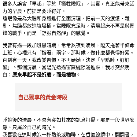
很多人誤會「早起」等於「犧牲睡眠」，其實，真正能帶來活
力的早晨，前提是要睡得好。
睡眠像是為大腦和身體進行全面清理，把前一天的疲憊、雜
亂、焦躁都放進垃圾桶。當睡眠充足時，清晨起床不再是與鬧
鐘的戰爭，而是「舒服自然醒」的感覺。
我曾有過一段加班黑暗期，常常熬夜到凌晨，隔天拖著半條命
上班，心裡只有「撐著」兩字。那時候，做什麼都覺得好累。
直到有一天，我改變習慣，不再硬拗，決定「早點睡，好好
醒」。那個清晨，當陽光透過窗簾縫隙灑進來，我才突然明
白：
原來早起不是折磨，而是禮物。
自己獨享的黃金時段
睡飽後的清晨，不會有突如其來的訊息打擾，那是一段世界安
靜、只屬於自己的時光。
我喜歡在這時候泡一杯熱茶或咖啡，在香氣繚繞中，翻翻書，