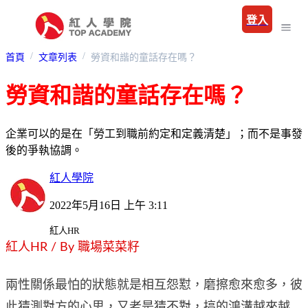
登入
首頁
文章列表
勞資和諧的童話存在嗎？
勞資和諧的童話存在嗎？
企業可以的是在「勞工到職前約定和定義清楚」；而不是事發
後的爭執協調。
紅人學院
2022年5月16日 上午 3:11
紅人HR
紅人HR / By 職場菜菜籽
兩性關係最怕的狀態就是相互怨懟，磨擦愈來愈多，彼
此猜測對方的心思，又老是猜不對，搞的鴻溝越來越