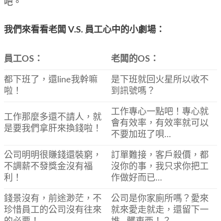
吧。
我們來看看老闆 V.S. 員工心中的小劇場：
員工OS：
老闆的OS：
都下班了，還line我幹嘛
是下班就回火星所以收不
啦！
到訊號嗎？
工作專心一點吧！專心就
工作那麼多還不請人，就
會有效率，有效率就可以
是要我們拿肝來換錢啦！
不要加班了唄…
公司明明很賺錢還裝窮，
訂單難接，客戶殺價，都
不調薪不發獎金沒有福
沒你的事，我只求你把工
利！
作做好而已…
錢景沒有，前途渺茫，不
公司是你家廁所嗎？愛來
珍惜員工的公司沒有往來
就來愛走就走，還留下一