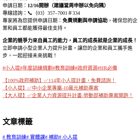
申請日期：
12/16開辦（建議當周申辦以免向隅）
專線諮詢：📞（03）357–7001＃334
專家將為您提供申請日期：
免費規劃與申請協助
，確保您的企
業和員工都能獲得最佳支持。
企業的競爭力來自員工的能力，員工的成長就是企業的成長！
立即申請小型企業人力提升計畫，讓您的企業和員工攜手進
步，一起迎接未來挑戰！
#小人提
#年度訓練規劃
#教育訓練
#政府資源
#HR必備
【100%政府補助】✅114年小人提計畫，免費諮詢！
【小人提】✅中小企業專屬-10萬元補助專案
【大人提】✅企業人力資源提升計畫-勞動部補助專案開跑！
文章標籤
#
教育訓練
#
實體課
#
補助
#
小人提