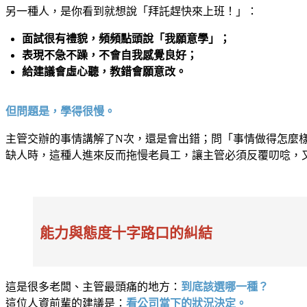
另一種人，是你看到就想說「拜託趕快來上班！」：
面試很有禮貌，頻頻點頭說「我願意學」；
表現不急不躁，不會自我感覺良好；
給建議會虛心聽，教錯會願意改。
但問題是，學得很慢。
主管交辦的事情講解了N次，還是會出錯；問「事情做得怎麼
缺人時，這種人進來反而拖慢老員工，讓主管必須反覆叨唸，
能力與態度十字路口的糾結
這是很多老闆、主管最頭痛的地方：
到底該選哪一種？
這位人資前輩的建議是：
看公司當下的狀況決定。