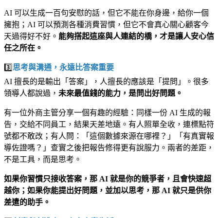
AI 可以生成一百句安慰的話，但它不能在你身邊，給你一個
擁抱；AI 可以預測各種消費習慣，但它不會真心關心顧客今
天過得好不好。
能夠搭起這座與人連結的橋，才是讓人安心信
任之所在。
3️⃣
思考與溝通，永遠比答案重要
AI 擅長的是輸出「答案」，人擅長的應該是「提問」。很多
領導人都說過，
未來最值錢的能力，是問出好問題。
有一位外商主管分享一個有趣的經驗：同樣一份 AI 生成的報
告，交給不同員工，結果天差地遠。有人照單全收，連標點符
號都不敢改；有人問：「這個數據來源在哪裡？」「有真實報
導佐證嗎？」查實之後把報告修得更有說服力。兩者的差距，
不是工具，而是思考。
如果你習慣只接收答案，那 AI 就是你的競爭者，且會快速超
越你；如果你能提出好問題，並加以思考，那 AI 就只是供你
差遣的助手。