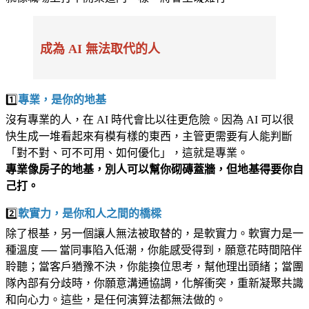
成為 AI 無法取代的人
1️⃣
專業，是你的地基
沒有專業的人，在 AI 時代會比以往更危險。因為 AI 可以很
快生成一堆看起來有模有樣的東西，主管更需要有人能判斷
「對不對、可不可用、如何優化」，這就是專業。
專業像房子的地基，別人可以幫你砌磚蓋牆，但地基得要你自
己打。
2️⃣
軟實力，是你和人之間的橋樑
除了根基，另一個讓人無法被取替的，是軟實力。軟實力是一
種溫度 ── 當同事陷入低潮，你能感受得到，願意花時間陪伴
聆聽；當客戶猶豫不決，你能換位思考，幫他理出頭緒；當團
隊內部有分歧時，你願意溝通協調，化解衝突，重新凝聚共識
和向心力。這些，是任何演算法都無法做的。