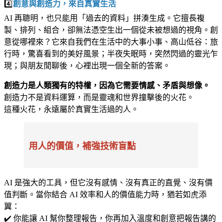
4️⃣
創意與創造力，來自真實生活
AI 再聰明，也只能用「過去的資料」拼湊生成。它擅長複
製、排列、組合，卻無法憑空生出一個從未被想過的視角。創
意從哪裡來？它來自我們在生活中的大事小事、高山低谷：旅
行時，驚喜看到的美好風景；半夜失眠時，突然閃過的靈光乍
現；與朋友閒聊後，心裡出現一個全新的答案。
創造力是人類獨有的特權，因為它需要情感、矛盾與想像。
創造力不是資料運算，而是靈魂和世界撞擊後的火花。
這種火花，永遠屬於真實生活過的人。
用人的價值，補強技術盲點
AI 是強大的工具，但它沒有感情、沒有真正的直覺、沒有價
值判斷。當你結合 AI 效率和人的價值能力時，猶若如虎添
翼：
✔️ 你能讓 AI 幫你整理報告，你再加入溫度和創意把報告講的