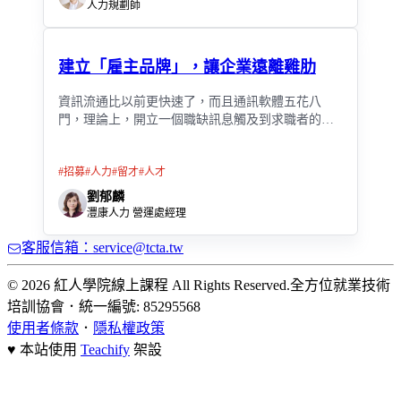
人力規劃師
建立「雇主品牌」，讓企業遠離雞肋
資訊流通比以前更快速了，而且通訊軟體五花八
門，理論上，開立一個職缺訊息觸及到求職者的時
間應該變短，為什麼招募到一位合適員工的時間反
而拉長了呢？
#
招募
#
人力
#
留才
#
人才
劉郁麟
灃康人力 營運處經理
客服信箱：service@tcta.tw
© 2026 紅人學院線上課程 All Rights Reserved.
全方位就業技術
培訓協會
．
統一編號: 85295568
使用者條款
．
隱私權政策
♥ 本站使用
Teachify
架設