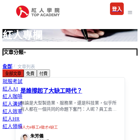
登入
紅人專欄
文章分類
+
全部
首頁
文章列表
全部文章
免費
付費
職場
就服考試
紅人AI
是誰撐起了大缺工時代？
紅人咖啡
無論是大型製造業、服務業，還是科技業，似乎所
紅人溝通
有人都在一個共同的命題下奮鬥：人呢？員工去哪
紅人效率
了？
紅人HR
紅人領導
#
人力
#
移工
#
徵才
#
缺工
朱芳儀