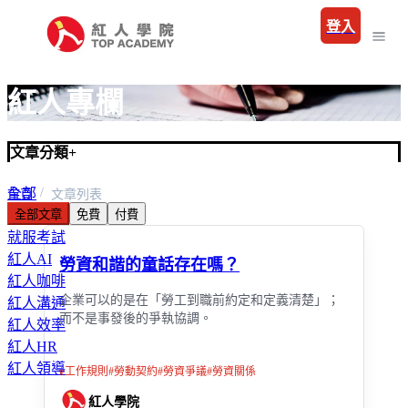
登入
紅人專欄
文章分類
+
全部
首頁
文章列表
全部文章
免費
付費
職場
就服考試
紅人AI
勞資和諧的童話存在嗎？
紅人咖啡
企業可以的是在「勞工到職前約定和定義清楚」；
紅人溝通
而不是事發後的爭執協調。
紅人效率
紅人HR
紅人領導
#
工作規則
#
勞動契約
#
勞資爭議
#
勞資關係
紅人學院