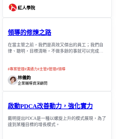
紅人學院
領導的修煉之路
在當主管之前，我們是高效又傑出的員工；我們自
律、聰明，目標清晰，不做多餘的事就可以完成工
作。
#
專案管理
#
溝通力
#
主管
#
管理
#
領導
林儀鈞
企業輔導資深顧問
啟動PDCA改善動力，強化實力
戴明提出PDCA是一種以螺旋上升的模式展現，為了
達到某種目標的增長模式。