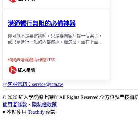
溝通暢行無阻的必備神器
你可能不是要當講師，只是要向客戶提一個案子，
或只是進行一般的內部佈達，但怎麼，坐在下面的
人，好像總是有聽沒有懂，還是根本沒在聽？
#
TED
#
說話表達
#
影響力
#
演講
紅人學院
客服信箱：service@tcta.tw
© 2026 紅人學院線上課程 All Rights Reserved.
全方位就業技術
使用者條款
．
隱私權政策
♥ 本站使用
Teachify
架設