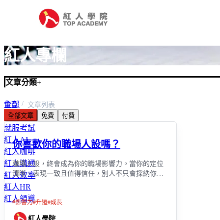
紅人專欄
文章分類
+
全部
首頁
文章列表
全部文章
免費
付費
職場
就服考試
紅人AI
你喜歡你的職場人設嗎？
紅人咖啡
紅人溝通
職場人設，終會成為你的職場影響力。當你的定位
清晰、表現一致且值得信任，別人不只會採納你的
紅人效率
意見，當你不在場時，仍會用你的方式做決策。
紅人HR
紅人領導
#
影響力
#
升遷
#
成長
紅人學院