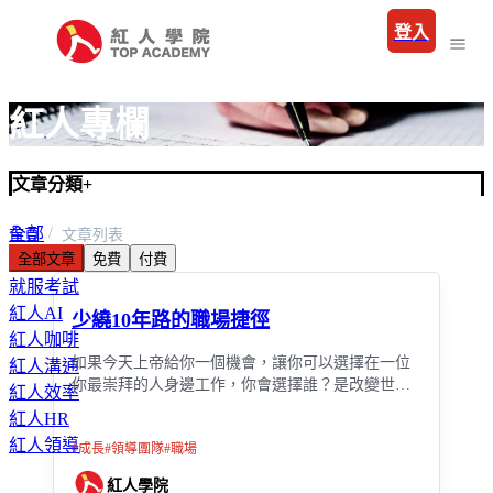
登入
紅人專欄
文章分類
+
全部
首頁
文章列表
全部文章
免費
付費
職場
就服考試
紅人AI
少繞10年路的職場捷徑
紅人咖啡
如果今天上帝給你一個機會，讓你可以選擇在一位
紅人溝通
你最崇拜的人身邊工作，你會選擇誰？是改變世界
紅人效率
的企業家？還是帶領團隊屢創佳績的主管？又或是
紅人HR
某位你景仰已久的職場前輩？
紅人領導
#
成長
#
領導團隊
#
職場
紅人學院