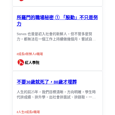
所羅門的職場秘密 ① 「殷勤」不只是努
力
Steven 也曾是初入社會的新鮮人，但不管多麼努
力，都無法在一個工作上持續做幾個月，嘗試自己
做生意，也沒能成功，反而負債。
#
成長
#
新鮮人
#
職場
紅人學院
不要30歲就死了，80歲才埋葬
人生的前25年，我們目標清晰，方向明確，學生時
代拚成績、拚升學，出社會拚面試、拚錄取，一關
一關的逼著我們前進，一路兢兢業業，只為了成為
「優秀的大人」。
#
人生
#
成長
#
職場