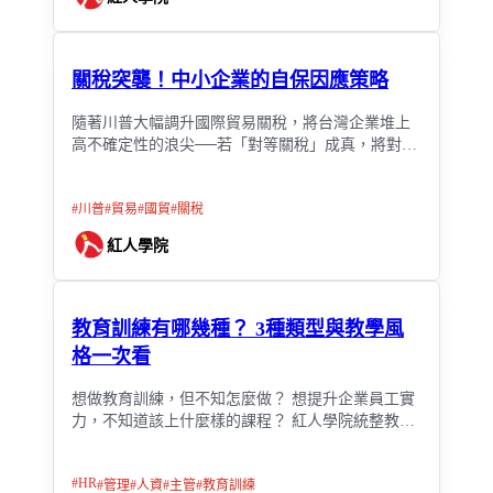
關稅突襲！中小企業的自保因應策略
隨著川普大幅調升國際貿易關稅，將台灣企業堆上
高不確定性的浪尖──若「對等關稅」成真，將對出
口產業造成不容忽視的衝擊。然而，正是這樣的挑
戰，讓我們有機會重新審視策略，使風險變成企業
#
川普
#
貿易
#
國貿
#
關稅
韌性與成長的新動力。
紅人學院
教育訓練有哪幾種？ 3種類型與教學風
格一次看
想做教育訓練，但不知怎麼做？ 想提升企業員工實
力，不知道該上什麼樣的課程？ 紅人學院統整教育
訓練的類型，帶你了解更多企業培訓的方式。
#
HR
#
管理
#
人資
#
主管
#
教育訓練