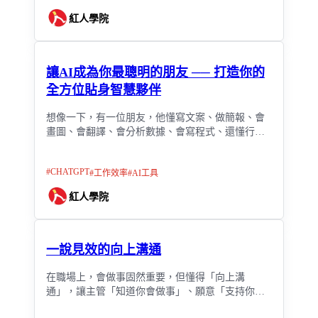
紅人學院
讓AI成為你最聰明的朋友 ── 打造你的
全方位貼身智慧夥伴
想像一下，有一位朋友，他懂寫文案、做簡報、會
畫圖、會翻譯、會分析數據、會寫程式、還懂行銷
策略；而且你凌晨3點敲他，他也不會抱怨，反而隨
時精神奕奕地說：「來吧，讓我幫你！」
#
CHATGPT
#
工作效率
#
AI工具
紅人學院
一說見效的向上溝通
在職場上，會做事固然重要，但懂得「向上溝
通」，讓主管「知道你會做事」、願意「支持你做
事」，才是職涯發展的關鍵能力。許多人在推動工