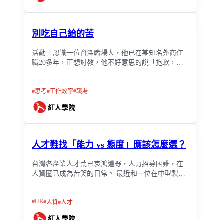
別吃自己給的苦
活動上認識一位資深職場人，他已在某知名外商任
職20多年，正想討教，他不好意思的說「抱歉，這
我也不太清楚，我只是基層員工。」我非常錯愕，
20多年的資歷，又是在同一家公司，怎麼會？
#
思考
#
工作效率
#
職場
紅人學院
人才難找「能力 vs 態度」應該怎麼選？
台灣各產業人才荒已哀鴻遍野，人力招募困難，在
人資圈已成為苦笑的日常。 最近和一位在中型製造
業擔任人資主管十幾年的前輩聊天，他特別有感人
才斷層的問題，職缺開大半年都找不到合適的人
#
HR
#
人資
#
人才
選。
紅人學院