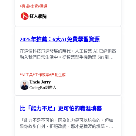
作常有這樣的困惑：明明我做得不錯，為什麼卻不
#
職場
#
主管
#
溝通
被肯定，是主管不懂，還是我沒講清楚？
紅人學院
2025年推薦：6大AI免費學習資源
在這個科技飛速發展的時代，人工智慧 AI 已經悄然
融入我們日常生活中。從智慧型手機助理 Siri 到個
人化商品推薦，從自動駕駛到醫療診斷，AI 幾乎無
處不在。
#
AI工具
#
工作效率
#
自動生成
Uncle Jerry
CodingBar創辦人
比「能力不足」更可怕的職涯墳墓
「能力不足不可怕，因為能力是可以培養的，但如
果你故步自封、拒絕改變，那才是職涯的墳墓。」
這不只是對資深員工的警惕，也是給職場新人的提