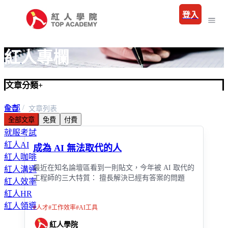
登入
紅人專欄
文章分類
+
全部
首頁
文章列表
全部文章
免費
付費
職場
就服考試
紅人AI
成為 AI 無法取代的人
紅人咖啡
最近在知名論壇區看到一則貼文，今年被 AI 取代的
紅人溝通
工程師的三大特質： 擅長解決已經有答案的問題
紅人效率
紅人HR
紅人領導
#
人才
#
工作效率
#
AI工具
紅人學院